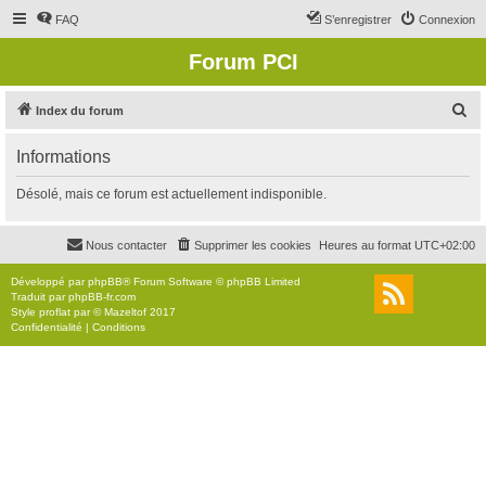
FAQ
S’enregistrer
Connexion
Forum PCI
R
Index du forum
e
Informations
c
h
Désolé, mais ce forum est actuellement indisponible.
e
r
Nous contacter
Supprimer les cookies
Heures au format
UTC+02:00
c
Développé par
phpBB
® Forum Software © phpBB Limited
h
Traduit par
phpBB-fr.com
Style
proflat
par ©
Mazeltof
2017
e
Confidentialité
|
Conditions
r