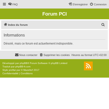
FAQ
S’enregistrer
Connexion
Forum PCI
R
Index du forum
e
Informations
c
h
Désolé, mais ce forum est actuellement indisponible.
e
r
Nous contacter
Supprimer les cookies
Heures au format
UTC+02:00
c
Développé par
phpBB
® Forum Software © phpBB Limited
h
Traduit par
phpBB-fr.com
Style
proflat
par ©
Mazeltof
2017
e
Confidentialité
|
Conditions
r