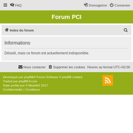
FAQ
S’enregistrer
Connexion
Forum PCI
R
Index du forum
e
Informations
c
h
Désolé, mais ce forum est actuellement indisponible.
e
r
Nous contacter
Supprimer les cookies
Heures au format
UTC+02:00
c
Développé par
phpBB
® Forum Software © phpBB Limited
h
Traduit par
phpBB-fr.com
Style
proflat
par ©
Mazeltof
2017
e
Confidentialité
|
Conditions
r