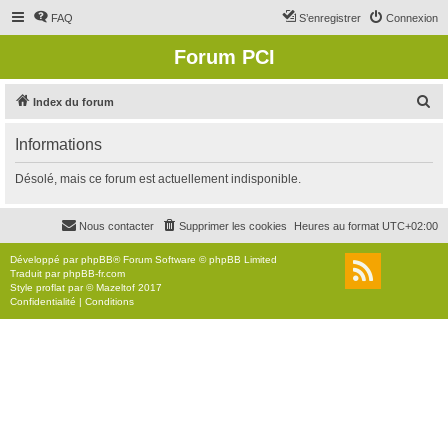
FAQ
S’enregistrer
Connexion
Forum PCI
R
Index du forum
e
Informations
c
h
Désolé, mais ce forum est actuellement indisponible.
e
r
Nous contacter
Supprimer les cookies
Heures au format
UTC+02:00
c
Développé par
phpBB
® Forum Software © phpBB Limited
h
Traduit par
phpBB-fr.com
Style
proflat
par ©
Mazeltof
2017
e
Confidentialité
|
Conditions
r