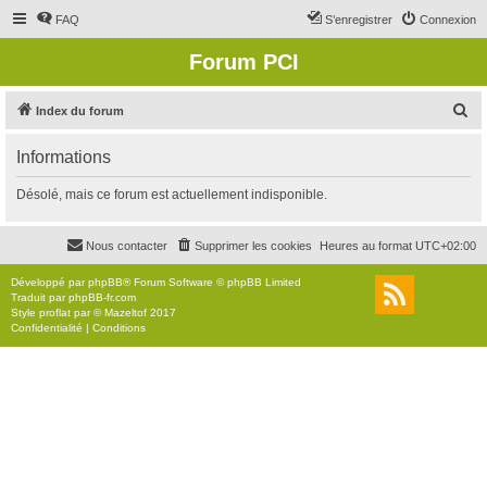
FAQ
S’enregistrer
Connexion
Forum PCI
R
Index du forum
e
Informations
c
h
Désolé, mais ce forum est actuellement indisponible.
e
r
Nous contacter
Supprimer les cookies
Heures au format
UTC+02:00
c
Développé par
phpBB
® Forum Software © phpBB Limited
h
Traduit par
phpBB-fr.com
Style
proflat
par ©
Mazeltof
2017
e
Confidentialité
|
Conditions
r