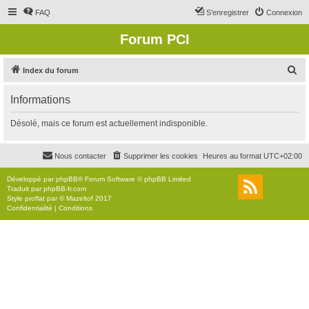
FAQ
S’enregistrer
Connexion
Forum PCI
R
Index du forum
e
Informations
c
h
Désolé, mais ce forum est actuellement indisponible.
e
r
Nous contacter
Supprimer les cookies
Heures au format
UTC+02:00
c
Développé par
phpBB
® Forum Software © phpBB Limited
h
Traduit par
phpBB-fr.com
Style
proflat
par ©
Mazeltof
2017
e
Confidentialité
|
Conditions
r