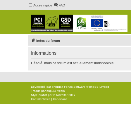
Accès rapide
FAQ
Index du forum
Informations
Désolé, mais ce forum est actuellement indisponible.
Développé par
phpBB
® Forum Software © phpBB Limited
Traduit par
phpBB-fr.com
Style
proflat
par ©
Mazeltof
2017
Confidentialité
|
Conditions