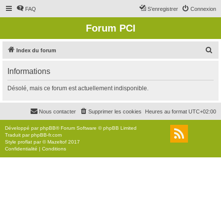
FAQ
S’enregistrer
Connexion
Forum PCI
R
Index du forum
e
Informations
c
h
Désolé, mais ce forum est actuellement indisponible.
e
r
Nous contacter
Supprimer les cookies
Heures au format
UTC+02:00
c
Développé par
phpBB
® Forum Software © phpBB Limited
h
Traduit par
phpBB-fr.com
Style
proflat
par ©
Mazeltof
2017
e
Confidentialité
|
Conditions
r