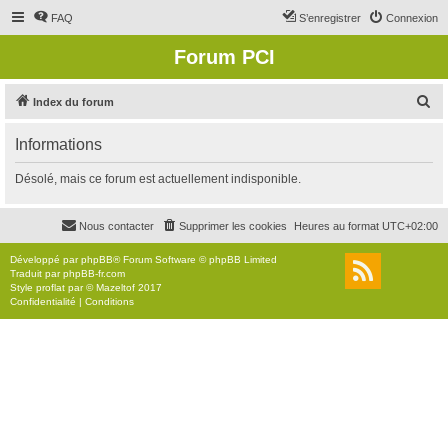
FAQ
S’enregistrer
Connexion
Forum PCI
R
Index du forum
e
Informations
c
h
Désolé, mais ce forum est actuellement indisponible.
e
r
Nous contacter
Supprimer les cookies
Heures au format
UTC+02:00
c
Développé par
phpBB
® Forum Software © phpBB Limited
h
Traduit par
phpBB-fr.com
Style
proflat
par ©
Mazeltof
2017
e
Confidentialité
|
Conditions
r