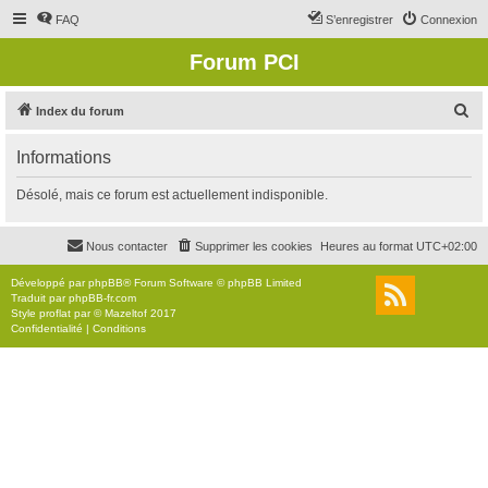
FAQ
S’enregistrer
Connexion
Forum PCI
R
Index du forum
e
Informations
c
h
Désolé, mais ce forum est actuellement indisponible.
e
r
Nous contacter
Supprimer les cookies
Heures au format
UTC+02:00
c
Développé par
phpBB
® Forum Software © phpBB Limited
h
Traduit par
phpBB-fr.com
Style
proflat
par ©
Mazeltof
2017
e
Confidentialité
|
Conditions
r