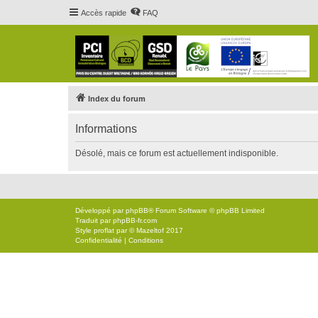
Accès rapide
FAQ
Index du forum
Informations
Désolé, mais ce forum est actuellement indisponible.
Développé par
phpBB
® Forum Software © phpBB Limited
Traduit par
phpBB-fr.com
Style
proflat
par ©
Mazeltof
2017
Confidentialité
|
Conditions