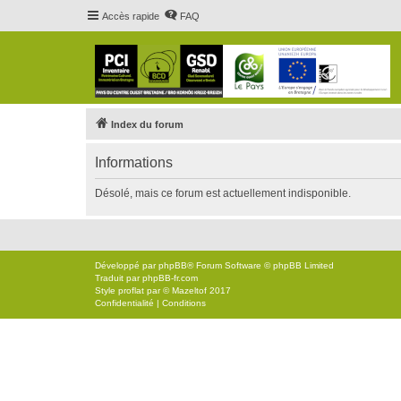
Accès rapide
FAQ
Index du forum
Informations
Désolé, mais ce forum est actuellement indisponible.
Développé par
phpBB
® Forum Software © phpBB Limited
Traduit par
phpBB-fr.com
Style
proflat
par ©
Mazeltof
2017
Confidentialité
|
Conditions