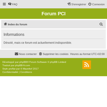
FAQ
S’enregistrer
Connexion
Forum PCI
R
Index du forum
e
Informations
c
h
Désolé, mais ce forum est actuellement indisponible.
e
r
Nous contacter
Supprimer les cookies
Heures au format
UTC+02:00
c
Développé par
phpBB
® Forum Software © phpBB Limited
h
Traduit par
phpBB-fr.com
Style
proflat
par ©
Mazeltof
2017
e
Confidentialité
|
Conditions
r