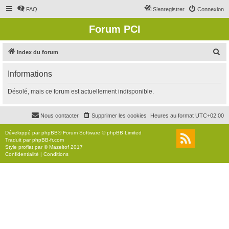
FAQ
S’enregistrer
Connexion
Forum PCI
R
Index du forum
e
Informations
c
h
Désolé, mais ce forum est actuellement indisponible.
e
r
Nous contacter
Supprimer les cookies
Heures au format
UTC+02:00
c
Développé par
phpBB
® Forum Software © phpBB Limited
h
Traduit par
phpBB-fr.com
Style
proflat
par ©
Mazeltof
2017
e
Confidentialité
|
Conditions
r