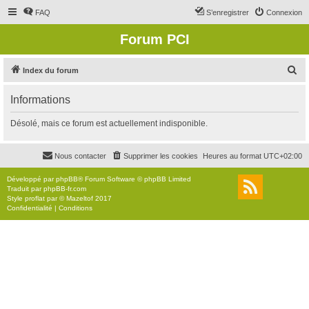
FAQ
S’enregistrer
Connexion
Forum PCI
R
Index du forum
e
Informations
c
h
Désolé, mais ce forum est actuellement indisponible.
e
r
Nous contacter
Supprimer les cookies
Heures au format
UTC+02:00
c
Développé par
phpBB
® Forum Software © phpBB Limited
h
Traduit par
phpBB-fr.com
Style
proflat
par ©
Mazeltof
2017
e
Confidentialité
|
Conditions
r