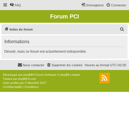
FAQ
S’enregistrer
Connexion
Forum PCI
R
Index du forum
e
Informations
c
h
Désolé, mais ce forum est actuellement indisponible.
e
r
Nous contacter
Supprimer les cookies
Heures au format
UTC+02:00
c
Développé par
phpBB
® Forum Software © phpBB Limited
h
Traduit par
phpBB-fr.com
Style
proflat
par ©
Mazeltof
2017
e
Confidentialité
|
Conditions
r