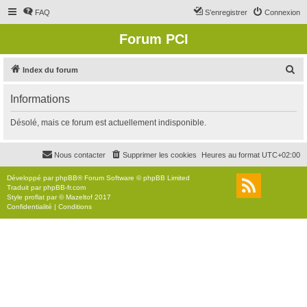
FAQ
S’enregistrer
Connexion
Forum PCI
R
Index du forum
e
Informations
c
h
Désolé, mais ce forum est actuellement indisponible.
e
r
Nous contacter
Supprimer les cookies
Heures au format
UTC+02:00
c
Développé par
phpBB
® Forum Software © phpBB Limited
h
Traduit par
phpBB-fr.com
Style
proflat
par ©
Mazeltof
2017
e
Confidentialité
|
Conditions
r