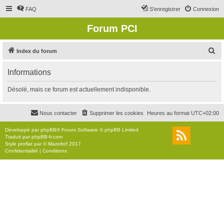
FAQ
S’enregistrer
Connexion
Forum PCI
R
Index du forum
e
Informations
c
h
Désolé, mais ce forum est actuellement indisponible.
e
r
Nous contacter
Supprimer les cookies
Heures au format
UTC+02:00
c
Développé par
phpBB
® Forum Software © phpBB Limited
h
Traduit par
phpBB-fr.com
Style
proflat
par ©
Mazeltof
2017
e
Confidentialité
|
Conditions
r