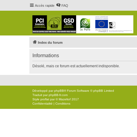
Accès rapide
FAQ
Index du forum
Informations
Désolé, mais ce forum est actuellement indisponible.
Développé par
phpBB
® Forum Software © phpBB Limited
Traduit par
phpBB-fr.com
Style
proflat
par ©
Mazeltof
2017
Confidentialité
|
Conditions