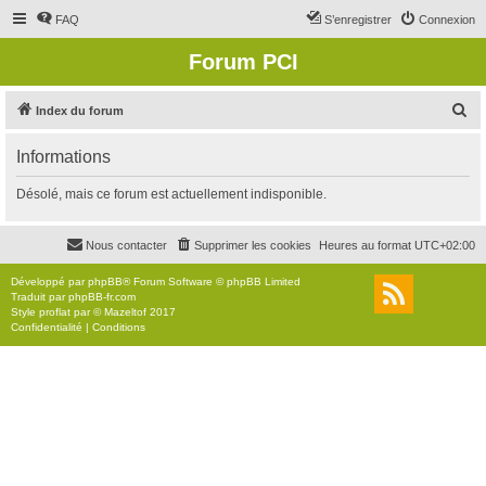
FAQ
S’enregistrer
Connexion
Forum PCI
R
Index du forum
e
Informations
c
h
Désolé, mais ce forum est actuellement indisponible.
e
r
Nous contacter
Supprimer les cookies
Heures au format
UTC+02:00
c
Développé par
phpBB
® Forum Software © phpBB Limited
h
Traduit par
phpBB-fr.com
Style
proflat
par ©
Mazeltof
2017
e
Confidentialité
|
Conditions
r