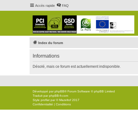
Accès rapide
FAQ
Index du forum
Informations
Désolé, mais ce forum est actuellement indisponible.
Développé par
phpBB
® Forum Software © phpBB Limited
Traduit par
phpBB-fr.com
Style
proflat
par ©
Mazeltof
2017
Confidentialité
|
Conditions