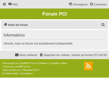
FAQ
S’enregistrer
Connexion
Forum PCI
R
Index du forum
e
Informations
c
h
Désolé, mais ce forum est actuellement indisponible.
e
r
Nous contacter
Supprimer les cookies
Heures au format
UTC+02:00
c
Développé par
phpBB
® Forum Software © phpBB Limited
h
Traduit par
phpBB-fr.com
Style
proflat
par ©
Mazeltof
2017
e
Confidentialité
|
Conditions
r