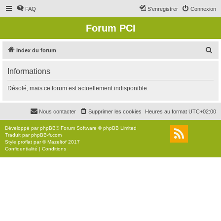
FAQ
S’enregistrer
Connexion
Forum PCI
R
Index du forum
e
Informations
c
h
Désolé, mais ce forum est actuellement indisponible.
e
r
Nous contacter
Supprimer les cookies
Heures au format
UTC+02:00
c
Développé par
phpBB
® Forum Software © phpBB Limited
h
Traduit par
phpBB-fr.com
Style
proflat
par ©
Mazeltof
2017
e
Confidentialité
|
Conditions
r