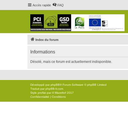
Accès rapide
FAQ
Index du forum
Informations
Désolé, mais ce forum est actuellement indisponible.
Développé par
phpBB
® Forum Software © phpBB Limited
Traduit par
phpBB-fr.com
Style
proflat
par ©
Mazeltof
2017
Confidentialité
|
Conditions