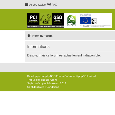
Accès rapide
FAQ
Index du forum
Informations
Désolé, mais ce forum est actuellement indisponible.
Développé par
phpBB
® Forum Software © phpBB Limited
Traduit par
phpBB-fr.com
Style
proflat
par ©
Mazeltof
2017
Confidentialité
|
Conditions