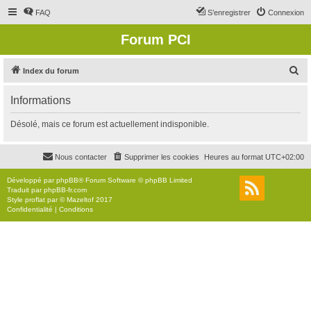
FAQ
S’enregistrer
Connexion
Forum PCI
R
Index du forum
e
Informations
c
h
Désolé, mais ce forum est actuellement indisponible.
e
r
Nous contacter
Supprimer les cookies
Heures au format
UTC+02:00
c
Développé par
phpBB
® Forum Software © phpBB Limited
h
Traduit par
phpBB-fr.com
Style
proflat
par ©
Mazeltof
2017
e
Confidentialité
|
Conditions
r