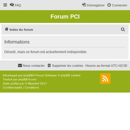
FAQ
S’enregistrer
Connexion
Forum PCI
R
Index du forum
e
Informations
c
h
Désolé, mais ce forum est actuellement indisponible.
e
r
Nous contacter
Supprimer les cookies
Heures au format
UTC+02:00
c
Développé par
phpBB
® Forum Software © phpBB Limited
h
Traduit par
phpBB-fr.com
Style
proflat
par ©
Mazeltof
2017
e
Confidentialité
|
Conditions
r