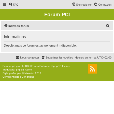
FAQ
S’enregistrer
Connexion
Forum PCI
R
Index du forum
e
Informations
c
h
Désolé, mais ce forum est actuellement indisponible.
e
r
Nous contacter
Supprimer les cookies
Heures au format
UTC+02:00
c
Développé par
phpBB
® Forum Software © phpBB Limited
h
Traduit par
phpBB-fr.com
Style
proflat
par ©
Mazeltof
2017
e
Confidentialité
|
Conditions
r