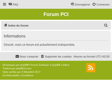
FAQ
S’enregistrer
Connexion
Forum PCI
R
Index du forum
e
Informations
c
h
Désolé, mais ce forum est actuellement indisponible.
e
r
Nous contacter
Supprimer les cookies
Heures au format
UTC+02:00
c
Développé par
phpBB
® Forum Software © phpBB Limited
h
Traduit par
phpBB-fr.com
Style
proflat
par ©
Mazeltof
2017
e
Confidentialité
|
Conditions
r