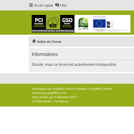
Accès rapide
FAQ
Index du forum
Informations
Désolé, mais ce forum est actuellement indisponible.
Développé par
phpBB
® Forum Software © phpBB Limited
Traduit par
phpBB-fr.com
Style
proflat
par ©
Mazeltof
2017
Confidentialité
|
Conditions