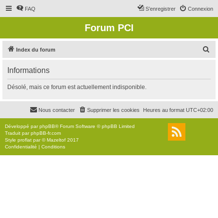
FAQ
S’enregistrer
Connexion
Forum PCI
R
Index du forum
e
Informations
c
h
Désolé, mais ce forum est actuellement indisponible.
e
r
Nous contacter
Supprimer les cookies
Heures au format
UTC+02:00
c
Développé par
phpBB
® Forum Software © phpBB Limited
h
Traduit par
phpBB-fr.com
Style
proflat
par ©
Mazeltof
2017
e
Confidentialité
|
Conditions
r