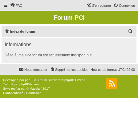
FAQ
S’enregistrer
Connexion
Forum PCI
R
Index du forum
e
Informations
c
h
Désolé, mais ce forum est actuellement indisponible.
e
r
Nous contacter
Supprimer les cookies
Heures au format
UTC+02:00
c
Développé par
phpBB
® Forum Software © phpBB Limited
h
Traduit par
phpBB-fr.com
Style
proflat
par ©
Mazeltof
2017
e
Confidentialité
|
Conditions
r