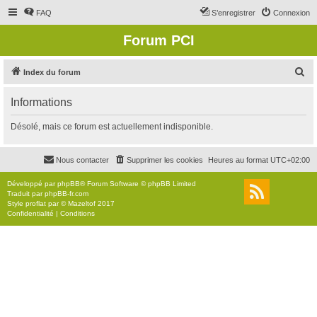
FAQ
S’enregistrer
Connexion
Forum PCI
R
Index du forum
e
Informations
c
h
Désolé, mais ce forum est actuellement indisponible.
e
r
Nous contacter
Supprimer les cookies
Heures au format
UTC+02:00
c
Développé par
phpBB
® Forum Software © phpBB Limited
h
Traduit par
phpBB-fr.com
Style
proflat
par ©
Mazeltof
2017
e
Confidentialité
|
Conditions
r