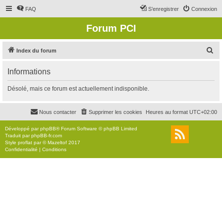
FAQ
S’enregistrer
Connexion
Forum PCI
R
Index du forum
e
Informations
c
h
Désolé, mais ce forum est actuellement indisponible.
e
r
Nous contacter
Supprimer les cookies
Heures au format
UTC+02:00
c
Développé par
phpBB
® Forum Software © phpBB Limited
h
Traduit par
phpBB-fr.com
Style
proflat
par ©
Mazeltof
2017
e
Confidentialité
|
Conditions
r