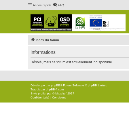
Accès rapide
FAQ
Index du forum
Informations
Désolé, mais ce forum est actuellement indisponible.
Développé par
phpBB
® Forum Software © phpBB Limited
Traduit par
phpBB-fr.com
Style
proflat
par ©
Mazeltof
2017
Confidentialité
|
Conditions