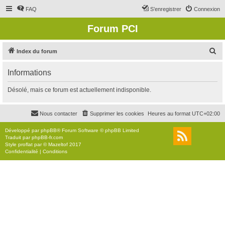
FAQ
S’enregistrer
Connexion
Forum PCI
R
Index du forum
e
Informations
c
h
Désolé, mais ce forum est actuellement indisponible.
e
r
Nous contacter
Supprimer les cookies
Heures au format
UTC+02:00
c
Développé par
phpBB
® Forum Software © phpBB Limited
h
Traduit par
phpBB-fr.com
Style
proflat
par ©
Mazeltof
2017
e
Confidentialité
|
Conditions
r