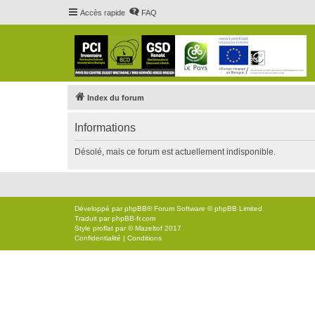
Accès rapide
FAQ
Index du forum
Informations
Désolé, mais ce forum est actuellement indisponible.
Développé par
phpBB
® Forum Software © phpBB Limited
Traduit par
phpBB-fr.com
Style
proflat
par ©
Mazeltof
2017
Confidentialité
|
Conditions