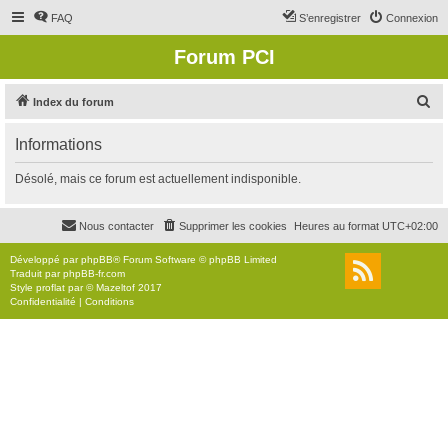
FAQ
S’enregistrer
Connexion
Forum PCI
R
Index du forum
e
Informations
c
h
Désolé, mais ce forum est actuellement indisponible.
e
r
Nous contacter
Supprimer les cookies
Heures au format
UTC+02:00
c
Développé par
phpBB
® Forum Software © phpBB Limited
h
Traduit par
phpBB-fr.com
Style
proflat
par ©
Mazeltof
2017
e
Confidentialité
|
Conditions
r