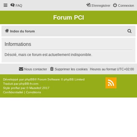
FAQ
S’enregistrer
Connexion
Forum PCI
R
Index du forum
e
Informations
c
h
Désolé, mais ce forum est actuellement indisponible.
e
r
Nous contacter
Supprimer les cookies
Heures au format
UTC+02:00
c
Développé par
phpBB
® Forum Software © phpBB Limited
h
Traduit par
phpBB-fr.com
Style
proflat
par ©
Mazeltof
2017
e
Confidentialité
|
Conditions
r