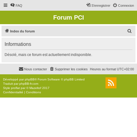
FAQ
S’enregistrer
Connexion
Forum PCI
R
Index du forum
e
Informations
c
h
Désolé, mais ce forum est actuellement indisponible.
e
r
Nous contacter
Supprimer les cookies
Heures au format
UTC+02:00
c
Développé par
phpBB
® Forum Software © phpBB Limited
h
Traduit par
phpBB-fr.com
Style
proflat
par ©
Mazeltof
2017
e
Confidentialité
|
Conditions
r