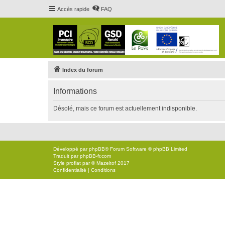
Accès rapide
FAQ
Index du forum
Informations
Désolé, mais ce forum est actuellement indisponible.
Développé par
phpBB
® Forum Software © phpBB Limited
Traduit par
phpBB-fr.com
Style
proflat
par ©
Mazeltof
2017
Confidentialité
|
Conditions