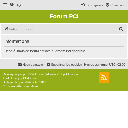
FAQ
S’enregistrer
Connexion
Forum PCI
R
Index du forum
e
Informations
c
h
Désolé, mais ce forum est actuellement indisponible.
e
r
Nous contacter
Supprimer les cookies
Heures au format
UTC+02:00
c
Développé par
phpBB
® Forum Software © phpBB Limited
h
Traduit par
phpBB-fr.com
Style
proflat
par ©
Mazeltof
2017
e
Confidentialité
|
Conditions
r