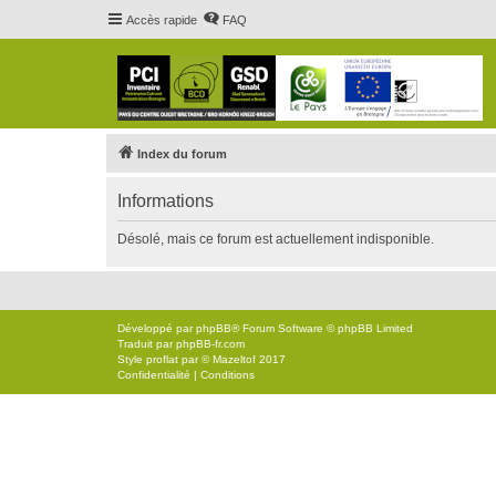
Accès rapide
FAQ
Index du forum
Informations
Désolé, mais ce forum est actuellement indisponible.
Développé par
phpBB
® Forum Software © phpBB Limited
Traduit par
phpBB-fr.com
Style
proflat
par ©
Mazeltof
2017
Confidentialité
|
Conditions