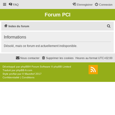
FAQ
S’enregistrer
Connexion
Forum PCI
R
Index du forum
e
Informations
c
h
Désolé, mais ce forum est actuellement indisponible.
e
r
Nous contacter
Supprimer les cookies
Heures au format
UTC+02:00
c
Développé par
phpBB
® Forum Software © phpBB Limited
h
Traduit par
phpBB-fr.com
Style
proflat
par ©
Mazeltof
2017
e
Confidentialité
|
Conditions
r