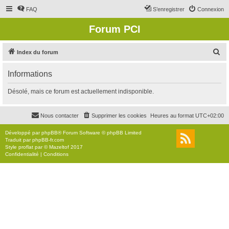
FAQ
S’enregistrer
Connexion
Forum PCI
R
Index du forum
e
Informations
c
h
Désolé, mais ce forum est actuellement indisponible.
e
r
Nous contacter
Supprimer les cookies
Heures au format
UTC+02:00
c
Développé par
phpBB
® Forum Software © phpBB Limited
h
Traduit par
phpBB-fr.com
Style
proflat
par ©
Mazeltof
2017
e
Confidentialité
|
Conditions
r