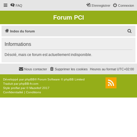
FAQ
S’enregistrer
Connexion
Forum PCI
R
Index du forum
e
Informations
c
h
Désolé, mais ce forum est actuellement indisponible.
e
r
Nous contacter
Supprimer les cookies
Heures au format
UTC+02:00
c
Développé par
phpBB
® Forum Software © phpBB Limited
h
Traduit par
phpBB-fr.com
Style
proflat
par ©
Mazeltof
2017
e
Confidentialité
|
Conditions
r