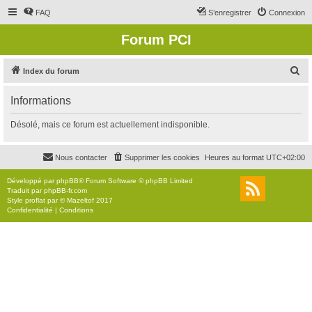
FAQ
S’enregistrer
Connexion
Forum PCI
R
Index du forum
e
Informations
c
h
Désolé, mais ce forum est actuellement indisponible.
e
r
Nous contacter
Supprimer les cookies
Heures au format
UTC+02:00
c
Développé par
phpBB
® Forum Software © phpBB Limited
h
Traduit par
phpBB-fr.com
Style
proflat
par ©
Mazeltof
2017
e
Confidentialité
|
Conditions
r