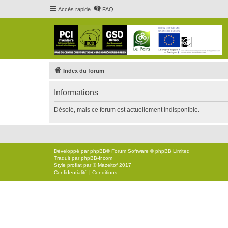
Accès rapide
FAQ
Index du forum
Informations
Désolé, mais ce forum est actuellement indisponible.
Développé par
phpBB
® Forum Software © phpBB Limited
Traduit par
phpBB-fr.com
Style
proflat
par ©
Mazeltof
2017
Confidentialité
|
Conditions