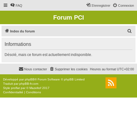
FAQ
S’enregistrer
Connexion
Forum PCI
R
Index du forum
e
Informations
c
h
Désolé, mais ce forum est actuellement indisponible.
e
r
Nous contacter
Supprimer les cookies
Heures au format
UTC+02:00
c
Développé par
phpBB
® Forum Software © phpBB Limited
h
Traduit par
phpBB-fr.com
Style
proflat
par ©
Mazeltof
2017
e
Confidentialité
|
Conditions
r