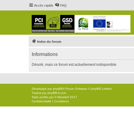
Accès rapide
FAQ
Index du forum
Informations
Désolé, mais ce forum est actuellement indisponible.
Développé par
phpBB
® Forum Software © phpBB Limited
Traduit par
phpBB-fr.com
Style
proflat
par ©
Mazeltof
2017
Confidentialité
|
Conditions